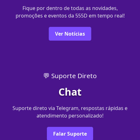
Fique por dentro de todas as novidades,
promoções e eventos da 555D em tempo real!
Ver Notícias
💬 Suporte Direto
Chat
Suporte direto via Telegram, respostas rápidas e
atendimento personalizado!
Falar Suporte