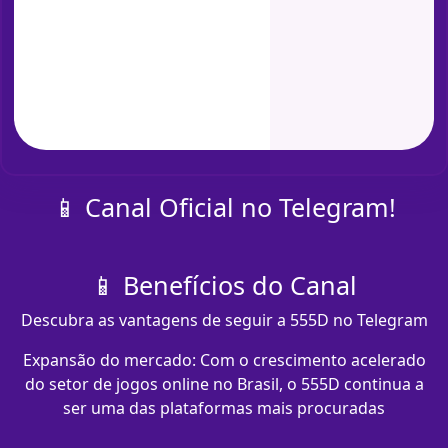
📱 Canal Oficial no Telegram!
📱 Benefícios do Canal
Descubra as vantagens de seguir a 555D no Telegram
Expansão do mercado: Com o crescimento acelerado
do setor de jogos online no Brasil, o 555D continua a
ser uma das plataformas mais procuradas