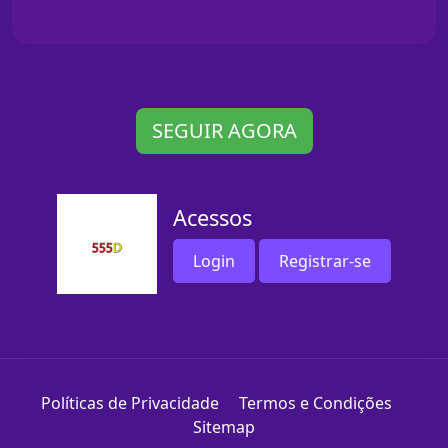
SEGUIR AGORA
Acessos
Login
Registrar-se
Políticas de Privacidade
Termos e Condições
Sitemap