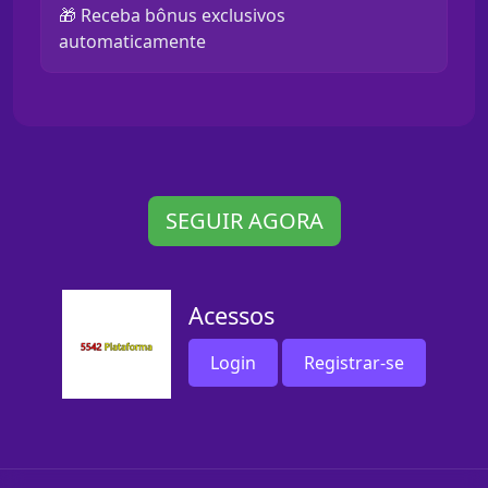
🎁 Receba bônus exclusivos
automaticamente
SEGUIR AGORA
Acessos
Login
Registrar-se