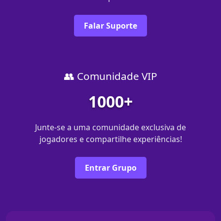
Falar Suporte
👥 Comunidade VIP
1000+
Junte-se a uma comunidade exclusiva de
jogadores e compartilhe experiências!
Entrar Grupo