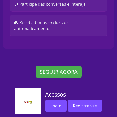
💬 Participe das conversas e interaja
🎁 Receba bônus exclusivos
automaticamente
SEGUIR AGORA
Acessos
Login
Registrar-se