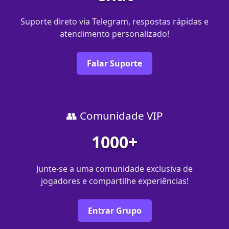
Suporte direto via Telegram, respostas rápidas e
atendimento personalizado!
Falar Suporte
👥 Comunidade VIP
1000+
Junte-se a uma comunidade exclusiva de
jogadores e compartilhe experiências!
Entrar Grupo