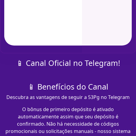
📱 Canal Oficial no Telegram!
📱 Benefícios do Canal
Descubra as vantagens de seguir a 53Pg no Telegram
O bônus de primeiro depósito é ativado
automaticamente assim que seu depósito é
confirmado. Não há necessidade de códigos
promocionais ou solicitações manuais - nosso sistema