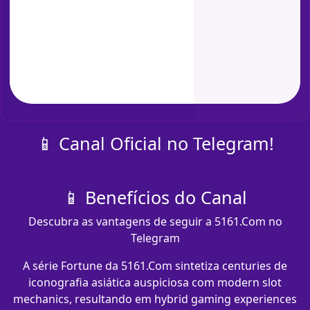
📱 Canal Oficial no Telegram!
📱 Benefícios do Canal
Descubra as vantagens de seguir a 5161.Com no
Telegram
A série Fortune da 5161.Com sintetiza centuries de
iconografia asiática auspiciosa com modern slot
mechanics, resultando em hybrid gaming experiences