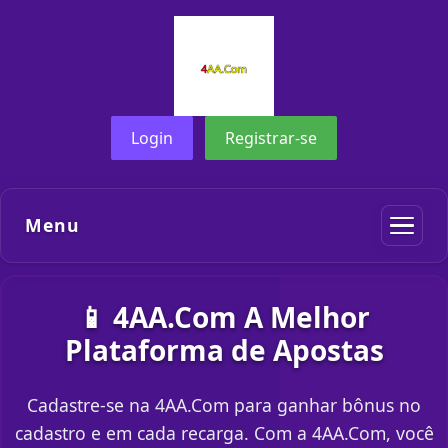
Login
Registrar-se
Menu
📱 4AA.Com A Melhor
Plataforma de Apostas
Cadastre-se na 4AA.Com para ganhar bônus no
cadastro e em cada recarga. Com a 4AA.Com, você