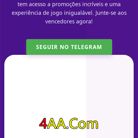
tem acesso a promoções incríveis e uma
experiência de jogo inigualável. Junte-se aos
vencedores agora!
SEGUIR NO TELEGRAM