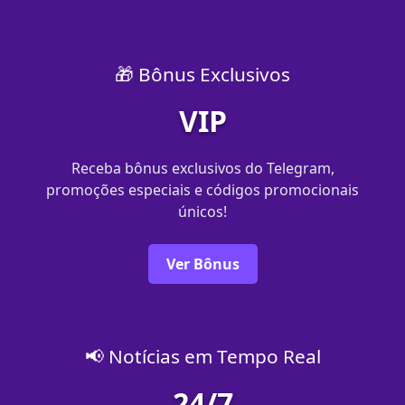
🎁 Bônus Exclusivos
VIP
Receba bônus exclusivos do Telegram,
promoções especiais e códigos promocionais
únicos!
Ver Bônus
📢 Notícias em Tempo Real
24/7