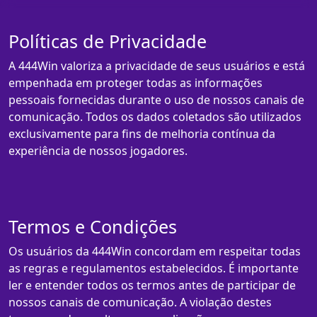
Políticas de Privacidade
A 444Win valoriza a privacidade de seus usuários e está
empenhada em proteger todas as informações
pessoais fornecidas durante o uso de nossos canais de
comunicação. Todos os dados coletados são utilizados
exclusivamente para fins de melhoria contínua da
experiência de nossos jogadores.
Termos e Condições
Os usuários da 444Win concordam em respeitar todas
as regras e regulamentos estabelecidos. É importante
ler e entender todos os termos antes de participar de
nossos canais de comunicação. A violação destes