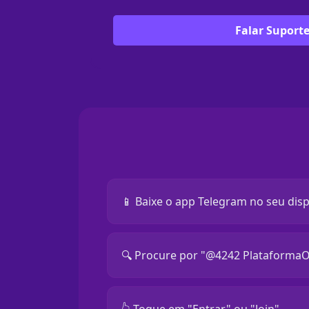
Falar Suport
📱 Baixe o app Telegram no seu disp
🔍 Procure por "@4242 PlataformaOf