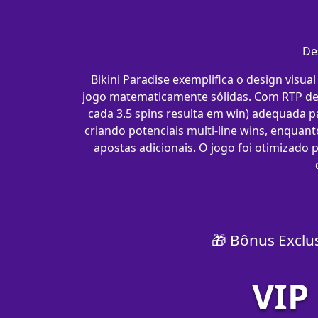
De
Bikini Paradise exemplifica o design visu
jogo matematicamente sólidas. Com RTP de 9
cada 3.5 spins resulta em win) adequada p
criando potenciais multi-line wins, enqua
apostas adicionais. O jogo foi otimizad
🎁 Bônus Exclu
VIP