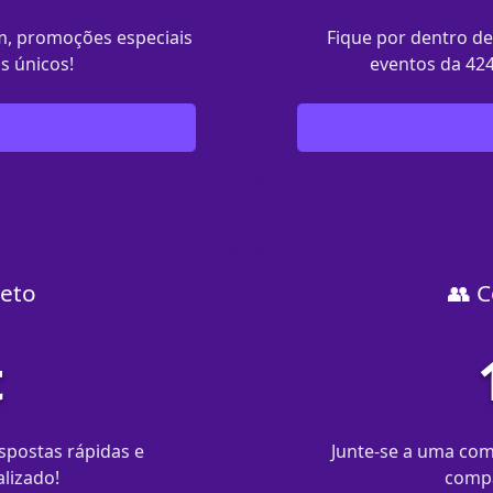
m, promoções especiais
Fique por dentro d
s únicos!
eventos da 42
reto
👥 
t
espostas rápidas e
Junte-se a uma com
lizado!
compa