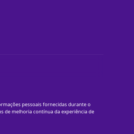
formações pessoais fornecidas durante o
ns de melhoria contínua da experiência de