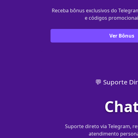
Receba bônus exclusivos do Telegra
e códigos promocionai
Ver Bônus
💬 Suporte Di
Cha
Suporte direto via Telegram, r
atendimento persona