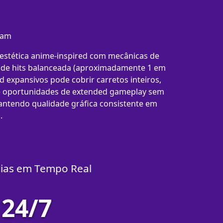
ram
o estética anime-inspired com mecânicas de
ia de hits balanceada (aproximadamente 1 em
 expansivos pode cobrir carretos inteiros,
ece oportunidades de extended gameplay sem
antendo qualidade gráfica consistente em
.
cias em Tempo Real
24/7