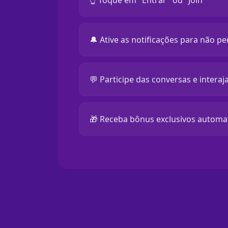
👆 Toque em "Entrar" ou "Join"
🔔 Ative as notificações para não p
💬 Participe das conversas e interaj
🎁 Receba bônus exclusivos autom