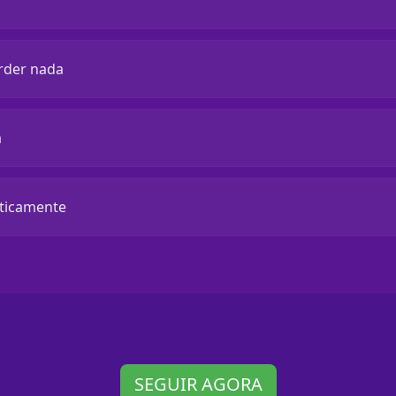
erder nada
a
aticamente
SEGUIR AGORA