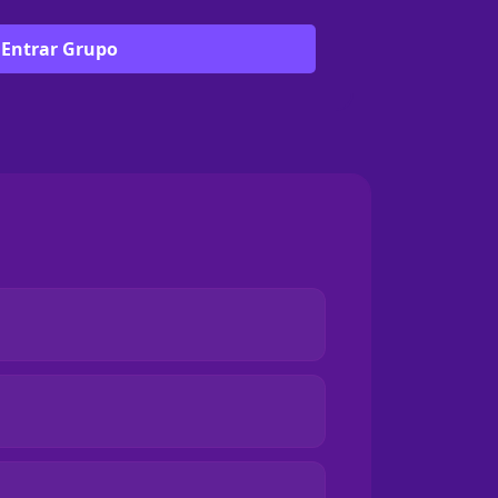
Entrar Grupo