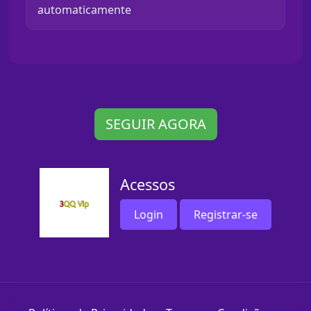
automaticamente
SEGUIR AGORA
Acessos
Login
Registrar-se