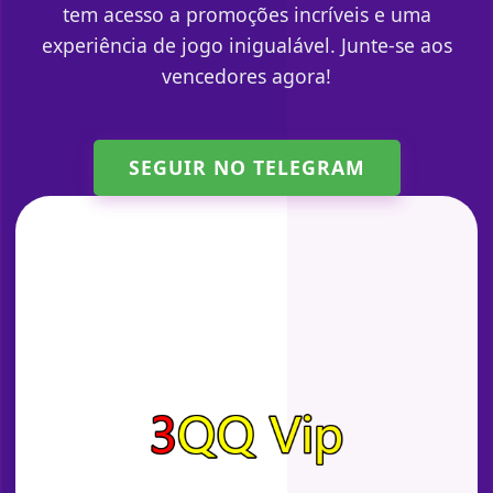
tem acesso a promoções incríveis e uma
experiência de jogo inigualável. Junte-se aos
vencedores agora!
SEGUIR NO TELEGRAM