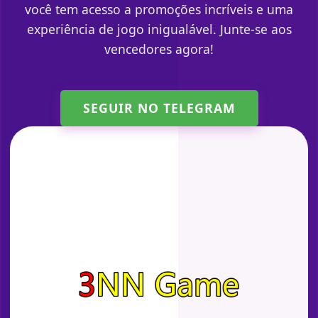
você tem acesso a promoções incríveis e uma
experiência de jogo inigualável. Junte-se aos
vencedores agora!
SEGUIR NO TELEGRAM