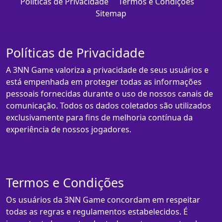
Políticas de Privacidade
Termos e Condições
Sitemap
Políticas de Privacidade
A 3NN Game valoriza a privacidade de seus usuários e
está empenhada em proteger todas as informações
pessoais fornecidas durante o uso de nossos canais de
comunicação. Todos os dados coletados são utilizados
exclusivamente para fins de melhoria contínua da
experiência de nossos jogadores.
Termos e Condições
Os usuários da 3NN Game concordam em respeitar
todas as regras e regulamentos estabelecidos. É