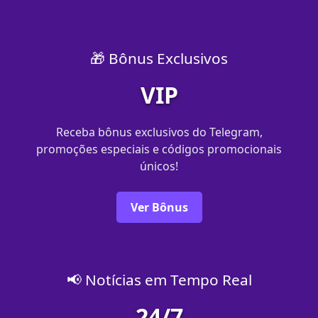
🎁 Bônus Exclusivos
VIP
Receba bônus exclusivos do Telegram,
promoções especiais e códigos promocionais
únicos!
Ver Bônus
📢 Notícias em Tempo Real
24/7