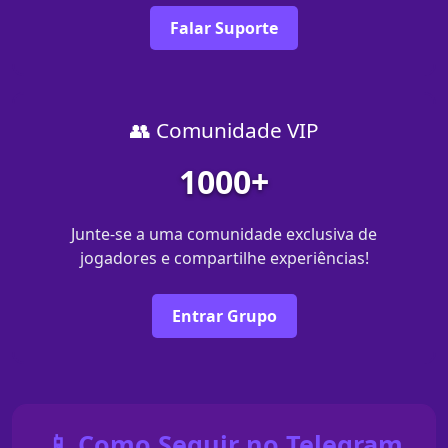
Falar Suporte
👥 Comunidade VIP
1000+
Junte-se a uma comunidade exclusiva de
jogadores e compartilhe experiências!
Entrar Grupo
📱 Como Seguir no Telegram