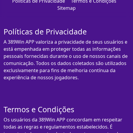
Políticas de Privacidade
Termos e Condições
Sitemap
Políticas de Privacidade
A 389Win APP valoriza a privacidade de seus usuários e
está empenhada em proteger todas as informações
pessoais fornecidas durante o uso de nossos canais de
comunicação. Todos os dados coletados são utilizados
exclusivamente para fins de melhoria contínua da
experiência de nossos jogadores.
Termos e Condições
Os usuários da 389Win APP concordam em respeitar
todas as regras e regulamentos estabelecidos. É