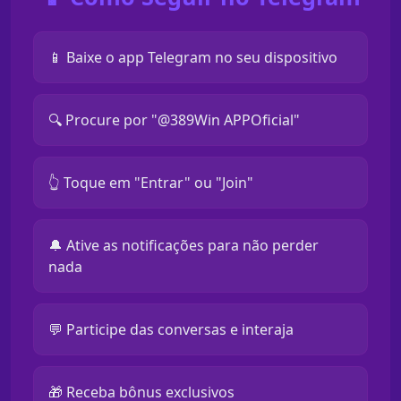
📱 Baixe o app Telegram no seu dispositivo
🔍 Procure por "@389Win APPOficial"
👆 Toque em "Entrar" ou "Join"
🔔 Ative as notificações para não perder
nada
💬 Participe das conversas e interaja
🎁 Receba bônus exclusivos