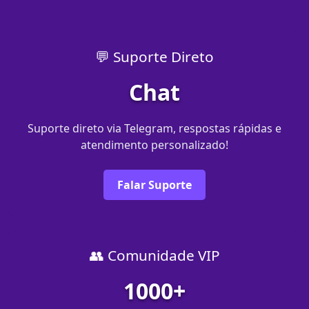
💬 Suporte Direto
Chat
Suporte direto via Telegram, respostas rápidas e
atendimento personalizado!
Falar Suporte
👥 Comunidade VIP
1000+