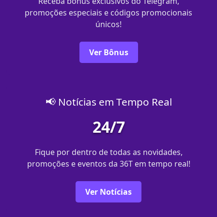
Receba bônus exclusivos do Telegram,
promoções especiais e códigos promocionais
únicos!
Ver Bônus
📢 Notícias em Tempo Real
24/7
Fique por dentro de todas as novidades,
promoções e eventos da 36T em tempo real!
Ver Notícias