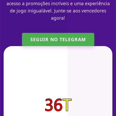
acesso a promoções incríveis e uma experiência
de jogo inigualável. Junte-se aos vencedores
agora!
SEGUIR NO TELEGRAM