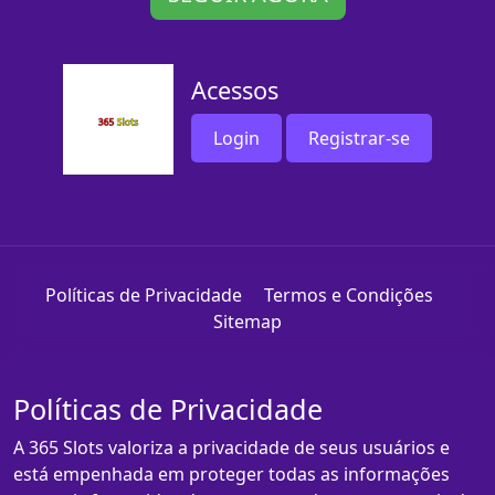
Acessos
Login
Registrar-se
Políticas de Privacidade
Termos e Condições
Sitemap
Políticas de Privacidade
A 365 Slots valoriza a privacidade de seus usuários e
está empenhada em proteger todas as informações