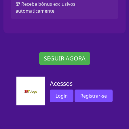
🎁 Receba bônus exclusivos
automaticamente
SEGUIR AGORA
Acessos
Login
Registrar-se