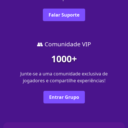
Falar Suporte
👥 Comunidade VIP
1000+
Junte-se a uma comunidade exclusiva de
jogadores e compartilhe experiências!
Entrar Grupo