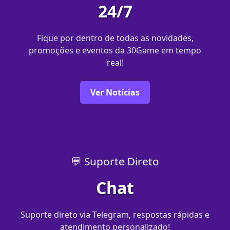
24/7
Fique por dentro de todas as novidades,
promoções e eventos da 30Game em tempo
real!
Ver Notícias
💬 Suporte Direto
Chat
Suporte direto via Telegram, respostas rápidas e
atendimento personalizado!