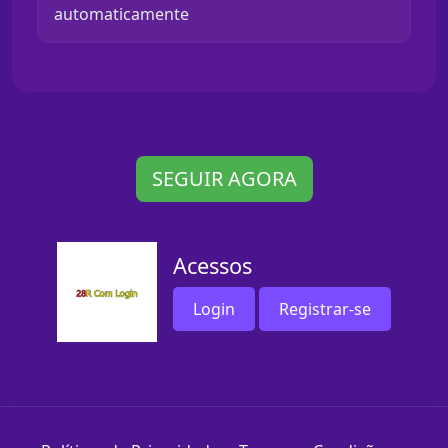
automaticamente
SEGUIR AGORA
Acessos
Login
Registrar-se