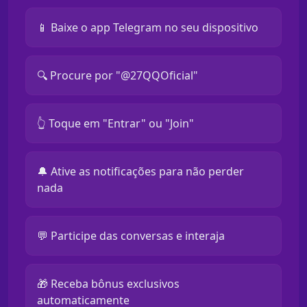
📱 Baixe o app Telegram no seu dispositivo
🔍 Procure por "@27QQOficial"
👆 Toque em "Entrar" ou "Join"
🔔 Ative as notificações para não perder
nada
💬 Participe das conversas e interaja
🎁 Receba bônus exclusivos
automaticamente