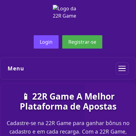
Login
Registrar-se
Menu
📱 22R Game A Melhor
Plataforma de Apostas
Cadastre-se na 22R Game para ganhar bônus no
cadastro e em cada recarga. Com a 22R Game,