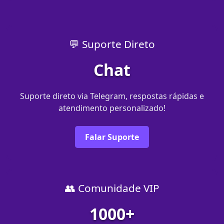
💬 Suporte Direto
Chat
Suporte direto via Telegram, respostas rápidas e
atendimento personalizado!
Falar Suporte
👥 Comunidade VIP
1000+