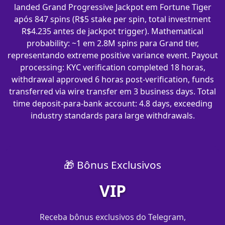
landed Grand Progressive Jackpot em Fortune Tiger
após 847 spins (R$5 stake per spin, total investment
R$4.235 antes de jackpot trigger). Mathematical
probability: ~1 em 2.8M spins para Grand tier,
representando extreme positive variance event. Payout
processing: KYC verification completed 18 horas,
withdrawal approved 6 horas post-verification, funds
transferred via wire transfer em 3 business days. Total
time deposit-para-bank account: 4.8 days, exceeding
industry standards para large withdrawals.
🎁 Bônus Exclusivos
VIP
Receba bônus exclusivos do Telegram,