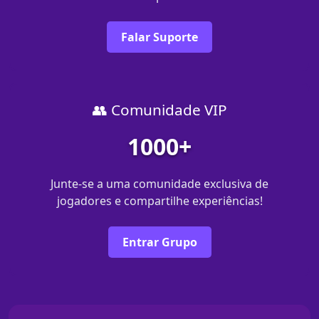
Falar Suporte
👥 Comunidade VIP
1000+
Junte-se a uma comunidade exclusiva de
jogadores e compartilhe experiências!
Entrar Grupo