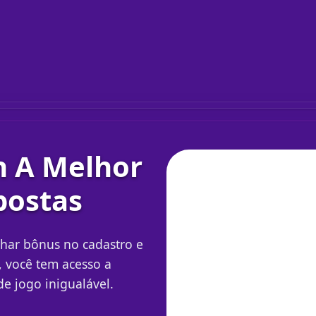
n A Melhor
postas
har bônus no cadastro e
 você tem acesso a
e jogo inigualável.