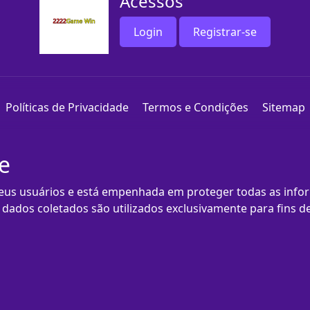
Acessos
Login
Registrar-se
Políticas de Privacidade
Termos e Condições
Sitemap
de
seus usuários e está empenhada em proteger todas as info
dados coletados são utilizados exclusivamente para fins d