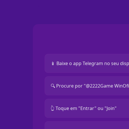
📱 Baixe o app Telegram no seu disp
🔍 Procure por "@2222Game WinOfi
👆 Toque em "Entrar" ou "Join"