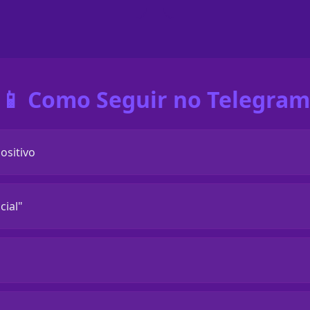
📱 Como Seguir no Telegram
ositivo
cial"