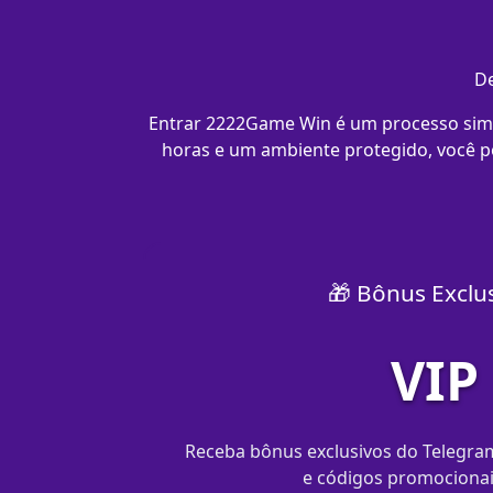
De
Entrar 2222Game Win é um processo simpl
horas e um ambiente protegido, você po
🎁 Bônus Exclu
VIP
Receba bônus exclusivos do Telegra
e códigos promocionai