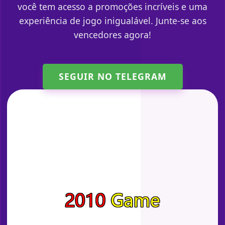
você tem acesso a promoções incríveis e uma
experiência de jogo inigualável. Junte-se aos
vencedores agora!
SEGUIR NO TELEGRAM