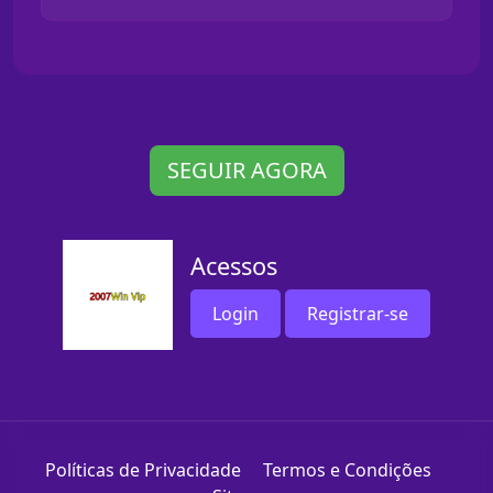
SEGUIR AGORA
Acessos
Login
Registrar-se
Políticas de Privacidade
Termos e Condições