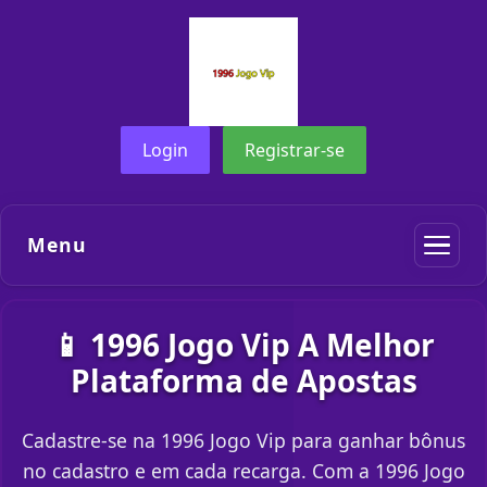
Login
Registrar-se
Menu
📱 1996 Jogo Vip A Melhor
Plataforma de Apostas
Cadastre-se na 1996 Jogo Vip para ganhar bônus
no cadastro e em cada recarga. Com a 1996 Jogo