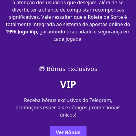
a atenção dos usuários que desejam, além de se
divertir, ter a chance de conquistar recompensas
significativas. Vale ressaltar que a Roleta da Sorte é
totalmente integrada ao sistema de apostas online do
1996 Jogo Vip
, garantindo praticidade e segurança em
cada jogada.
🎁 Bônus Exclusivos
VIP
Receba bônus exclusivos do Telegram,
promoções especiais e códigos promocionais
únicos!
Ver Bônus