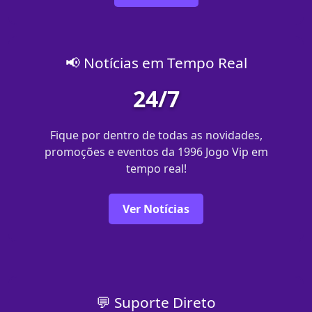
📢 Notícias em Tempo Real
24/7
Fique por dentro de todas as novidades,
promoções e eventos da 1996 Jogo Vip em
tempo real!
Ver Notícias
💬 Suporte Direto