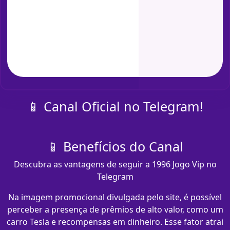
📱 Canal Oficial no Telegram!
📱 Benefícios do Canal
Descubra as vantagens de seguir a 1996 Jogo Vip no
Telegram
Na imagem promocional divulgada pelo site, é possível
perceber a presença de prêmios de alto valor, como um
carro Tesla e recompensas em dinheiro. Esse fator atrai