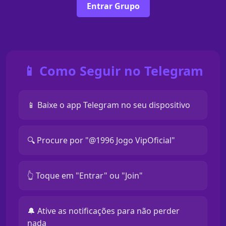
Entrar Grupo
📱 Como Seguir no Telegram
📱 Baixe o app Telegram no seu dispositivo
🔍 Procure por "@1996 Jogo VipOficial"
👆 Toque em "Entrar" ou "Join"
🔔 Ative as notificações para não perder
nada