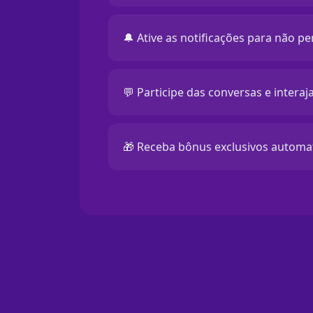
🔔 Ative as notificações para não p
💬 Participe das conversas e interaj
🎁 Receba bônus exclusivos autom