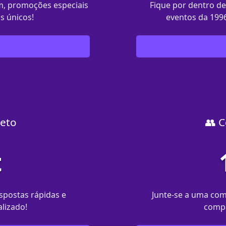
m, promoções especiais
Fique por dentro d
s únicos!
eventos da 199
reto
👥 
t
espostas rápidas e
Junte-se a uma com
lizado!
compa