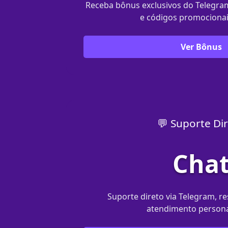
Receba bônus exclusivos do Telegra
e códigos promocionai
Ver Bônus
💬 Suporte Di
Cha
Suporte direto via Telegram, r
atendimento persona