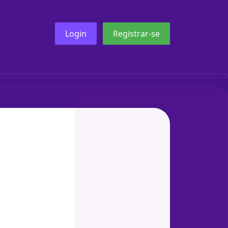
Login
Registrar-se