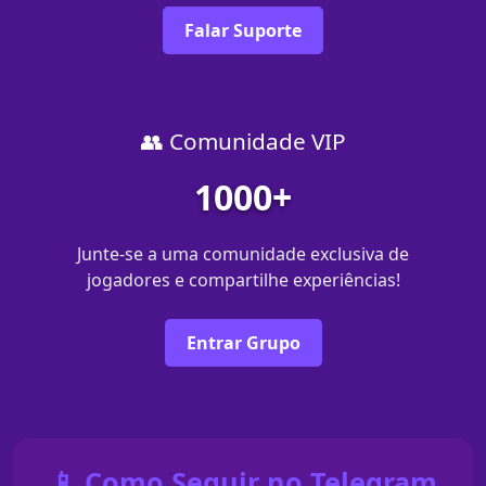
Falar Suporte
👥 Comunidade VIP
1000+
Junte-se a uma comunidade exclusiva de
jogadores e compartilhe experiências!
Entrar Grupo
📱 Como Seguir no Telegram