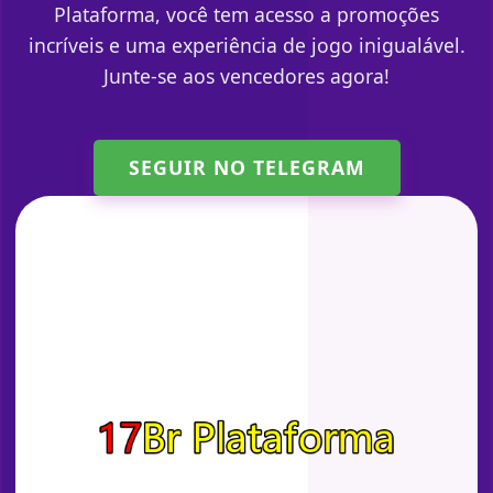
Plataforma, você tem acesso a promoções
incríveis e uma experiência de jogo inigualável.
Junte-se aos vencedores agora!
SEGUIR NO TELEGRAM