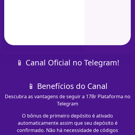
📱 Canal Oficial no Telegram!
📱 Benefícios do Canal
Descubra as vantagens de seguir a 17Br Plataforma no
Telegram
O bônus de primeiro depósito é ativado
automaticamente assim que seu depósito é
confirmado. Não há necessidade de códigos