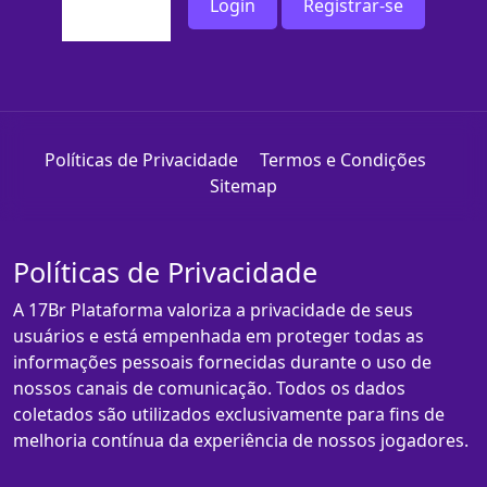
Login
Registrar-se
Políticas de Privacidade
Termos e Condições
Sitemap
Políticas de Privacidade
A 17Br Plataforma valoriza a privacidade de seus
usuários e está empenhada em proteger todas as
informações pessoais fornecidas durante o uso de
nossos canais de comunicação. Todos os dados
coletados são utilizados exclusivamente para fins de
melhoria contínua da experiência de nossos jogadores.