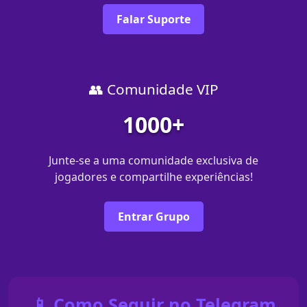
Falar Suporte
👥 Comunidade VIP
1000+
Junte-se a uma comunidade exclusiva de
jogadores e compartilhe experiências!
Entrar Grupo
📱 Como Seguir no Telegram