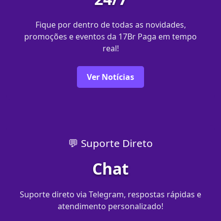
Fique por dentro de todas as novidades,
promoções e eventos da 17Br Paga em tempo
real!
Ver Notícias
💬 Suporte Direto
Chat
Suporte direto via Telegram, respostas rápidas e
atendimento personalizado!