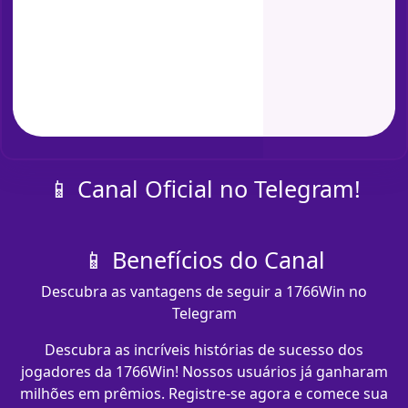
📱 Canal Oficial no Telegram!
📱 Benefícios do Canal
Descubra as vantagens de seguir a 1766Win no
Telegram
Descubra as incríveis histórias de sucesso dos
jogadores da 1766Win! Nossos usuários já ganharam
milhões em prêmios. Registre-se agora e comece sua