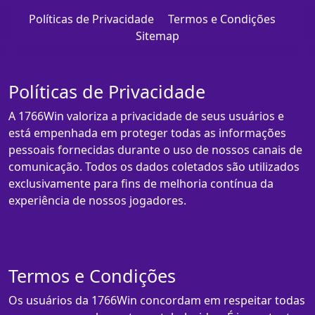
Políticas de Privacidade
Termos e Condições
Sitemap
Políticas de Privacidade
A 1766Win valoriza a privacidade de seus usuários e
está empenhada em proteger todas as informações
pessoais fornecidas durante o uso de nossos canais de
comunicação. Todos os dados coletados são utilizados
exclusivamente para fins de melhoria contínua da
experiência de nossos jogadores.
Termos e Condições
Os usuários da 1766Win concordam em respeitar todas