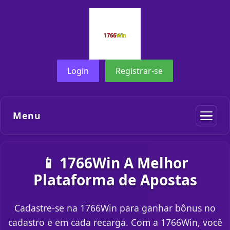
Login
Registrar-se
Menu
📱 1766Win A Melhor
Plataforma de Apostas
Cadastre-se na 1766Win para ganhar bônus no
cadastro e em cada recarga. Com a 1766Win, você