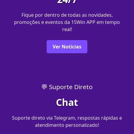
Fique por dentro de todas as novidades,
promoções e eventos da 15Win APP em tempo
real!
Ver Notícias
💬 Suporte Direto
Chat
Suporte direto via Telegram, respostas rápidas e
atendimento personalizado!