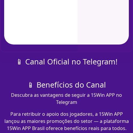
📱 Canal Oficial no Telegram!
📱 Benefícios do Canal
Descubra as vantagens de seguir a 15Win APP no
Telegram
Para retribuir o apoio dos jogadores, a 15Win APP
lançou as maiores promoções do setor — a plataforma
15Win APP Brasil oferece benefícios reais para todos.