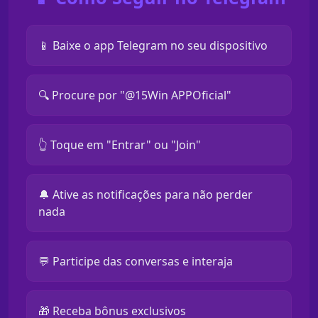
📱 Baixe o app Telegram no seu dispositivo
🔍 Procure por "@15Win APPOficial"
👆 Toque em "Entrar" ou "Join"
🔔 Ative as notificações para não perder
nada
💬 Participe das conversas e interaja
🎁 Receba bônus exclusivos