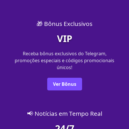
🎁 Bônus Exclusivos
VIP
Receba bônus exclusivos do Telegram,
promoções especiais e códigos promocionais
únicos!
Ver Bônus
📢 Notícias em Tempo Real
24/7