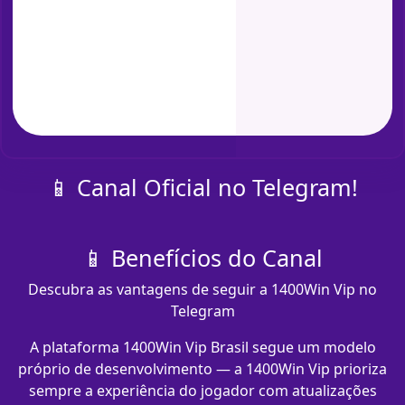
📱 Canal Oficial no Telegram!
📱 Benefícios do Canal
Descubra as vantagens de seguir a 1400Win Vip no
Telegram
A plataforma 1400Win Vip Brasil segue um modelo
próprio de desenvolvimento — a 1400Win Vip prioriza
sempre a experiência do jogador com atualizações