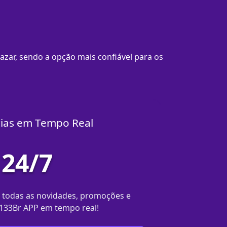
 azar, sendo a opção mais confiável para os
cias em Tempo Real
24/7
e todas as novidades, promoções e
 133Br APP em tempo real!