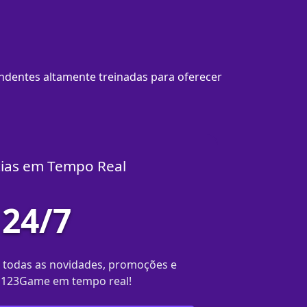
dentes altamente treinadas para oferecer
cias em Tempo Real
24/7
e todas as novidades, promoções e
 123Game em tempo real!