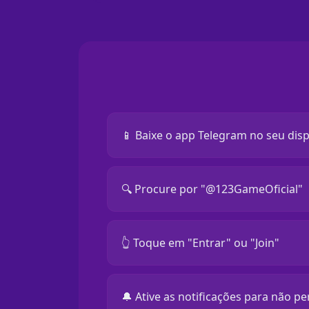
📱 Baixe o app Telegram no seu disp
🔍 Procure por "@123GameOficial"
👆 Toque em "Entrar" ou "Join"
🔔 Ative as notificações para não p