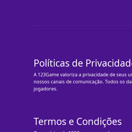
Políticas de Privacida
A 123Game valoriza a privacidade de seus 
nossos canais de comunicação. Todos os dad
jogadores.
Termos e Condições