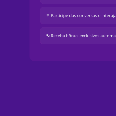
💬 Participe das conversas e interaj
🎁 Receba bônus exclusivos autom