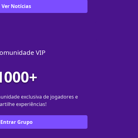
Ver Notícias
Comunidade VIP
1000+
unidade exclusiva de jogadores e
rtilhe experiências!
Entrar Grupo