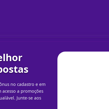
elhor
postas
ônus no cadastro e em
m acesso a promoções
ualável. Junte-se aos