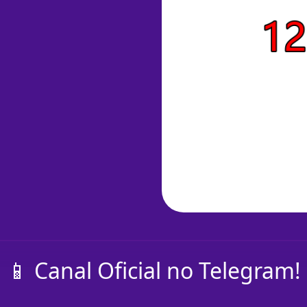
📱 Canal Oficial no Telegram!