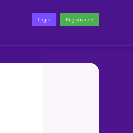
Login
Registrar-se