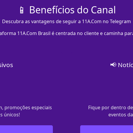
📱 Benefícios do Canal
Descubra as vantagens de seguir a 11A.Com no Telegram
aforma 11A.Com Brasil é centrada no cliente e caminha par
sivos
📢 Notí
m, promoções especiais
Fique por dentro d
s únicos!
eventos da