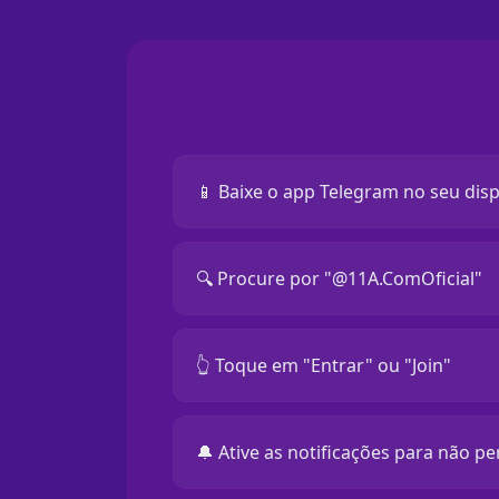
📱 Baixe o app Telegram no seu disp
🔍 Procure por "@11A.ComOficial"
👆 Toque em "Entrar" ou "Join"
🔔 Ative as notificações para não p