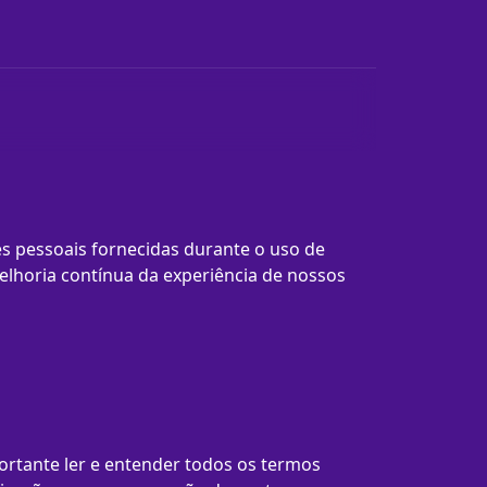
s pessoais fornecidas durante o uso de
elhoria contínua da experiência de nossos
rtante ler e entender todos os termos