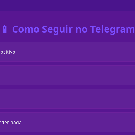
📱 Como Seguir no Telegram
ositivo
erder nada