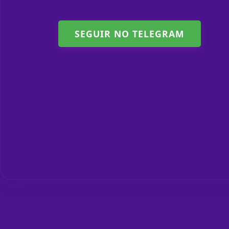
SEGUIR NO TELEGRAM