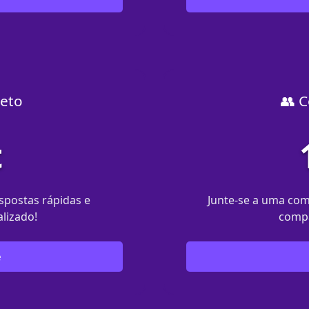
reto
👥 
t
espostas rápidas e
Junte-se a uma com
lizado!
compa
e