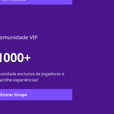
Comunidade VIP
1000+
unidade exclusiva de jogadores e
rtilhe experiências!
Entrar Grupo