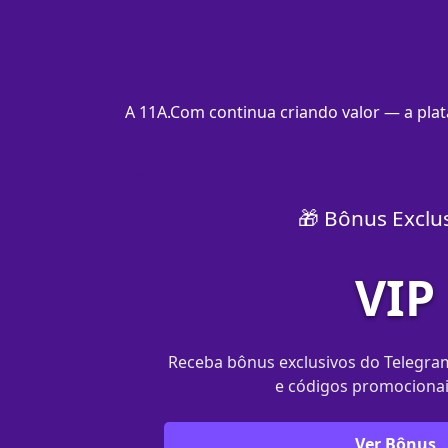
A 11A.Com continua criando valor — a plat
🎁 Bônus Exclu
VIP
Receba bônus exclusivos do Telegra
e códigos promocionai
Ver Bônus