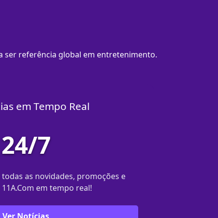
a ser referência global em entretenimento.
cias em Tempo Real
24/7
e todas as novidades, promoções e
 11A.Com em tempo real!
Ver Notícias