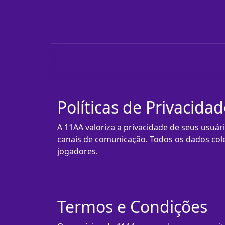
Políticas de Privacida
A 11AA valoriza a privacidade de seus usuá
canais de comunicação. Todos os dados cole
jogadores.
Termos e Condições