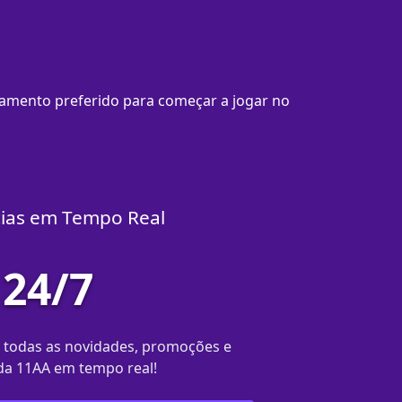
gamento preferido para começar a jogar no
cias em Tempo Real
24/7
e todas as novidades, promoções e
da 11AA em tempo real!