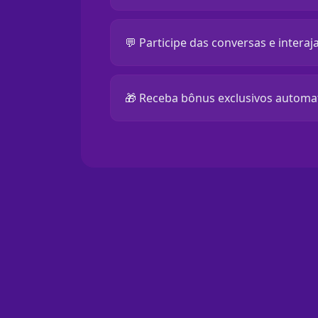
💬 Participe das conversas e interaj
🎁 Receba bônus exclusivos autom