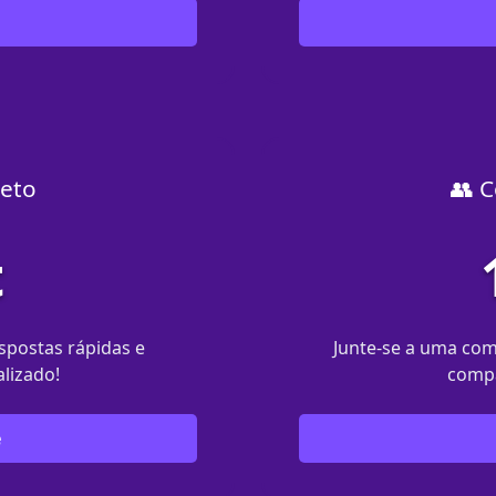
reto
👥 
t
espostas rápidas e
Junte-se a uma com
lizado!
compa
e