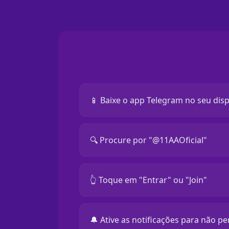
📱 Baixe o app Telegram no seu disp
🔍 Procure por "@11AAOficial"
👆 Toque em "Entrar" ou "Join"
🔔 Ative as notificações para não p