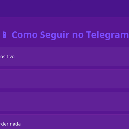
📱 Como Seguir no Telegram
ositivo
erder nada