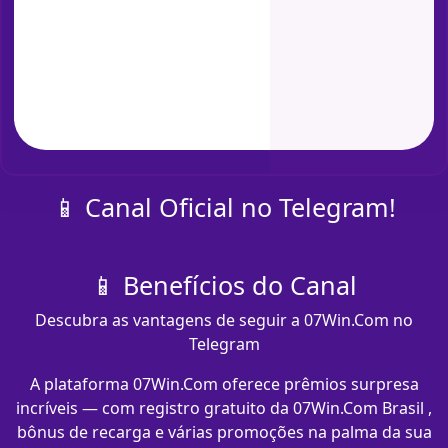
📱 Canal Oficial no Telegram!
📱 Benefícios do Canal
Descubra as vantagens de seguir a 07Win.Com no
Telegram
A plataforma 07Win.Com oferece prêmios surpresa
incríveis — com registro gratuito da 07Win.Com Brasil ,
bônus de recarga e várias promoções na palma da sua