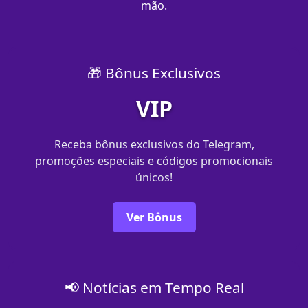
mão.
🎁 Bônus Exclusivos
VIP
Receba bônus exclusivos do Telegram,
promoções especiais e códigos promocionais
únicos!
Ver Bônus
📢 Notícias em Tempo Real