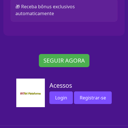
🎁 Receba bônus exclusivos
automaticamente
SEGUIR AGORA
Acessos
Login
Registrar-se