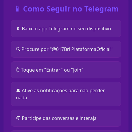
📱 Como Seguir no Telegram
📱 Baixe o app Telegram no seu dispositivo
🔍 Procure por "@017Brl PlataformaOficial"
👆 Toque em "Entrar" ou "Join"
🔔 Ative as notificações para não perder
nada
💬 Participe das conversas e interaja