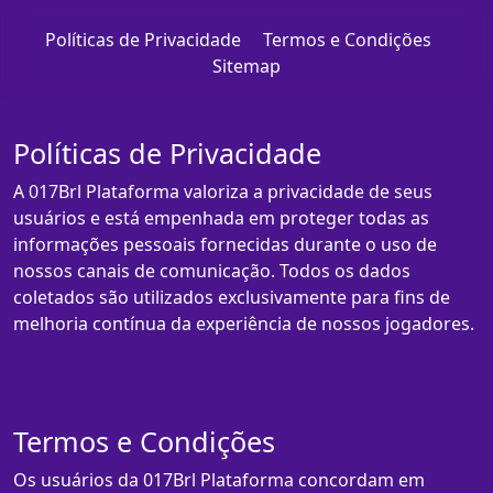
Políticas de Privacidade
Termos e Condições
Sitemap
Políticas de Privacidade
A 017Brl Plataforma valoriza a privacidade de seus
usuários e está empenhada em proteger todas as
informações pessoais fornecidas durante o uso de
nossos canais de comunicação. Todos os dados
coletados são utilizados exclusivamente para fins de
melhoria contínua da experiência de nossos jogadores.
Termos e Condições
Os usuários da 017Brl Plataforma concordam em