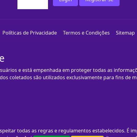
Políticas de Privacidade
Termos e Condições
Sitemap
de
 usuários e está empenhada em proteger todas as informaçõ
os coletados são utilizados exclusivamente para fins de m
eitar todas as regras e regulamentos estabelecidos. É im