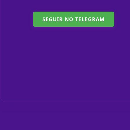
SEGUIR NO TELEGRAM