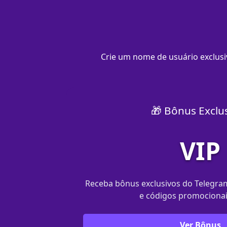
Crie um nome de usuário exclusi
🎁 Bônus Exclu
VIP
Receba bônus exclusivos do Telegra
e códigos promocionai
Ver Bônus