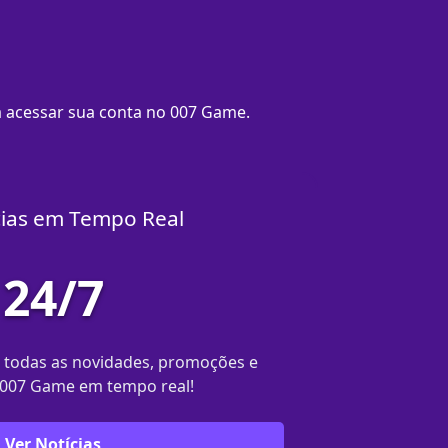
a acessar sua conta no 007 Game.
cias em Tempo Real
24/7
e todas as novidades, promoções e
 007 Game em tempo real!
Ver Notícias