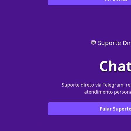
💬 Suporte Di
Cha
Suporte direto via Telegram, r
atendimento persona
Falar Suport