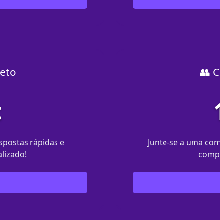
reto
👥 
t
espostas rápidas e
Junte-se a uma com
lizado!
compa
e