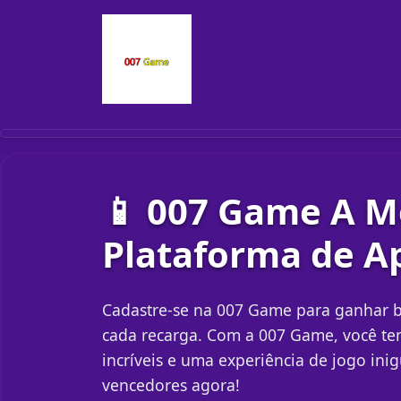
📱 007 Game A M
Plataforma de A
Cadastre-se na 007 Game para ganhar 
cada recarga. Com a 007 Game, você t
incríveis e uma experiência de jogo inig
vencedores agora!