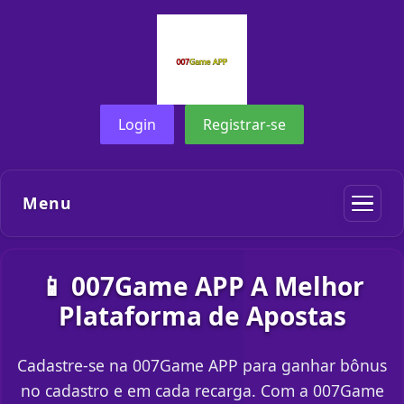
Login
Registrar-se
Menu
📱 007Game APP A Melhor
Plataforma de Apostas
Cadastre-se na 007Game APP para ganhar bônus
no cadastro e em cada recarga. Com a 007Game