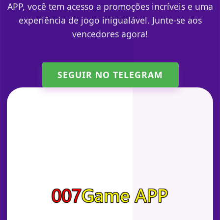
APP, você tem acesso a promoções incríveis e uma
experiência de jogo inigualável. Junte-se aos
vencedores agora!
SEGUIR NO TELEGRAM